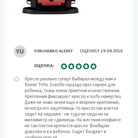
технология
Особенности
SureLatch, до 50 кг
YU
ОЦЕНИЛ 19.04.2016
YURCHENKO ALEXEY
ОЦЕНКА:
Кресло реально супер! Выбирал между ним и
Romer Trifix. Evenflo гораздо просторнее для
ребенка, ткань очень приятная и качественная.
Крепления фиксируют кресло к isofix намертво.
Даже не знаю зачем еще и якорное крепление,
но когда его зацепляешь то кресло как влитое
сидит на сидушке - ни туда ни сюда ни на
миллиметр не сдвинешь. На жёстком изофиксе
не так плотно крепится кресло. Вообщем
доволен и я и ребенок. Сидит балдеет в
удобном кресле.