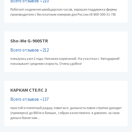
Всего отзывов
210
Работает надежнее швейцарских часов, хорошая поддержка фирмы
производителя с бесплатным номером для России (8-800-500-31-78)
Sho-Me G-900STR
Всего отзывов
212
пользуюсь уже 2 года. Никаких нареканий. На участках с 'Автодорией'
показывает среднюю скорость. Очень удобно!
КАРКАМ СТЕЛС 2
Всего отзывов
137
простой и понятный радар, ловит все. дальность ловли стрелки доходит
(примерно) до 800 м и больше , собран качественно. я доволен. за свои
деньги более чем...