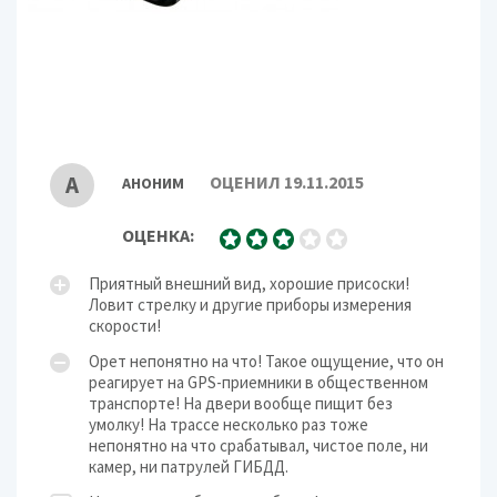
Отображение информации
символьный дисплей
Регулировка яркости
есть
Регулировка громкости
есть
Голосовое оповещение
есть
Отключение звука
есть
Корпус
А
ОЦЕНИЛ 19.11.2015
АНОНИМ
Крепление
на присоске
Дополнительно
ОЦЕНКА:
Потребляемый ток
200 мА
Приятный внешний вид, хорошие присоски!
Энергосбережение
есть
Ловит стрелку и другие приборы измерения
Рабочая температура
-20 - 50 °C
скорости!
Орет непонятно на что! Такое ощущение, что он
реагирует на GPS-приемники в общественном
транспорте! На двери вообще пищит без
умолку! На трассе несколько раз тоже
непонятно на что срабатывал, чистое поле, ни
камер, ни патрулей ГИБДД.