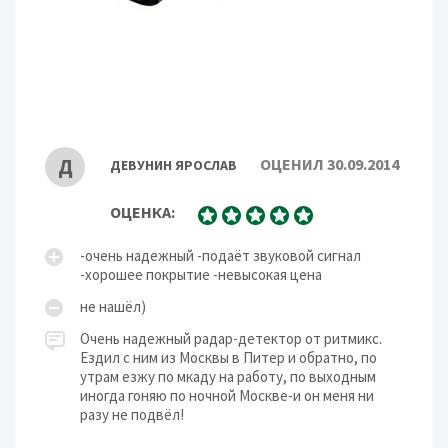
Отображение информации
символьный дисплей
Регулировка яркости
есть
Регулировка громкости
есть
Голосовое оповещение
есть
Отключение звука
есть
Корпус
Д
ОЦЕНИЛ 30.09.2014
ДЕВУНИН ЯРОСЛАВ
Крепление
на присоске
Дополнительно
ОЦЕНКА:
Потребляемый ток
200 мА
-очень надежный -подаёт звуковой сигнал
Энергосбережение
есть
-хорошее покрытие -невысокая цена
Рабочая температура
-20 - 50 °C
не нашёл)
Очень надежный радар-детектор от ритмикс.
Ездил с ним из Москвы в Питер и обратно, по
утрам езжу по мкаду на работу, по выходным
иногда гоняю по ночной Москве-и он меня ни
разу не подвёл!