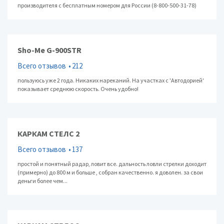
производителя с бесплатным номером для России (8-800-500-31-78)
Sho-Me G-900STR
Всего отзывов
212
пользуюсь уже 2 года. Никаких нареканий. На участках с 'Автодорией'
показывает среднюю скорость. Очень удобно!
КАРКАМ СТЕЛС 2
Всего отзывов
137
простой и понятный радар, ловит все. дальность ловли стрелки доходит
(примерно) до 800 м и больше , собран качественно. я доволен. за свои
деньги более чем...