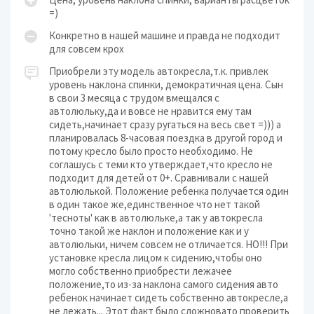
=)
Конкретно в нашей машине и правда не подходит
для совсем крох
Приобрели эту модель автокресла,т.к. привлек
уровень наклона спинки, демократичная цена. Сын
в свои 3 месяца с трудом вмещался с
автолюльку,да и вовсе не нравится ему там
сидеть,начинает сразу ругаться на весь свет =))) а
планировалась 8-часовая поездка в другой город и
потому кресло было просто необходимо. Не
соглашусь с теми кто утверждает,что кресло не
подходит для детей от 0+. Сравнивали с нашей
автолюлькой. Положение ребенка получается один
в один такое же,единственное что нет такой
'тесноты' как в автолюльке,а так у автокресла
точно такой же наклон и положение как и у
автолюльки, ничем совсем не отличается. НО!!! При
установке кресла лицом к сидению,чтобы оно
могло собственно приобрести лежачее
положение,то из-за наклона самого сидения авто
ребенок начинает сидеть собственно автокресле,а
не лежать... Этот факт было сложновато проверить