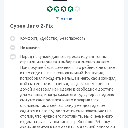
21 отзыв
Cybex Juno 2-Fix
Комфорт, Удобство, Безопасность
Не выявил
Перед покупкой данного кресла изучил тонны
страниц интернета и выбор пал именно на него.
При покупке были сомнения, что ребенок не станет
в нем сидеть, т.к. очень активный. Как купил,
попробовал посадить малыша в него, как и ожидал,
мой сын его не воспринял, тогда я занес кресло
домой и оставил на неделю в свободном доступе
для малыша, иногда сажая его туда, через неделю
сын уже сам просился в него и закрывался
столиком. Так и сейчас, сыну уже два года, он
садится в него с удовольствием и показывает на
столик, что нужно его поставить. Мы очень много
ездим на авто, в том числе с ребенком. Ребенку
очень нравится в нем ездить, в дальней дороге он