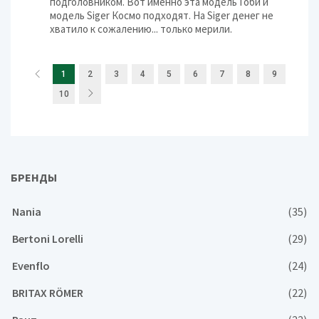
подголовником. Вот именно эта модель Гоби и
модель Siger Космо подходят. На Siger денег не
хватило к сожалению... только мерили.
1
2
3
4
5
6
7
8
9
10
БРЕНДЫ
Nania
(35)
Bertoni Lorelli
(29)
Evenflo
(24)
BRITAX RÖMER
(22)