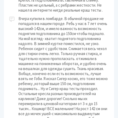
крепость подголовника вставленная в спинку.
Пластик не цельный, а с ребрами жесткости. Не
нашел в интернете нигде реальные краш тесты .
Вчера купили в ломбарде. В обычной продаже не
попадался в нашем городе. Ребь у нас в 7 лет очень
высокий-142см, и имело важность возможность
поднятия подголовника до 150см чтобы подошло.
На мой взгляд- хватит поднятого подголовника
надолго. В зимней куртке поместился, не узко.
Ребенок сидит с удобством. Снимается весь чехол
для стирки очень легко. Только ручная стирка, и
тщательно нужно прополаскать. отжимали в
машинке на пониженных оборотах, и удобно очень
на вешалках для одежды сушить. Ткань красивая.
Вобще, конечно если есть возможность, лучше
взять не Гоби. Я искал Сигер космо, его тоже можно
ребенку ,который выше 150 см, подголовник
поднимать... Ну и Сигер краш тесты проходил.
Остальные кресла разных произвдителей на
карликов! Даже дорогие! Сколько мы их
перемерили в ценовой категории от 3-х до 15
тысяч... Кошмар! ВСЕ маленькие! На рост 142 см они
все до мочек ушей-с максимально выдвинутым