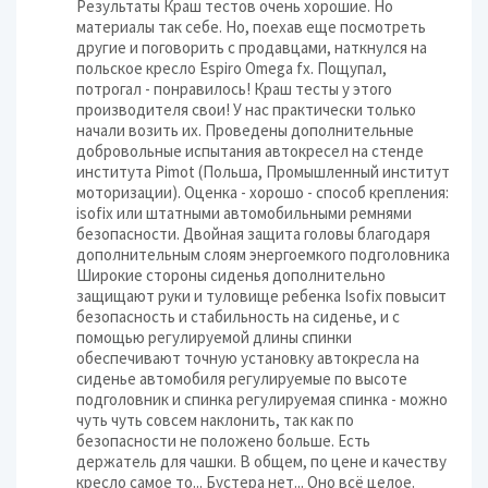
Результаты Краш тестов очень хорошие. Но
материалы так себе. Но, поехав еще посмотреть
другие и поговорить с продавцами, наткнулся на
польское кресло Espiro Omega fx. Пощупал,
потрогал - понравилось! Краш тесты у этого
производителя свои! У нас практически только
начали возить их. Проведены дополнительные
добровольные испытания автокресел на стенде
института Pimot (Польша, Промышленный институт
моторизации). Оценка - хорошо - способ крепления:
isofix или штатными автомобильными ремнями
безопасности. Двойная защита головы благодаря
дополнительным слоям энергоемкого подголовника
Широкие стороны сиденья дополнительно
защищают руки и туловище ребенка Isofix повысит
безопасность и стабильность на сиденье, и с
помощью регулируемой длины спинки
обеспечивают точную установку автокресла на
сиденье автомобиля регулируемые по высоте
подголовник и спинка регулируемая спинка - можно
чуть чуть совсем наклонить, так как по
безопасности не положено больше. Есть
держатель для чашки. В общем, по цене и качеству
кресло самое то... Бустера нет... Оно всё целое.