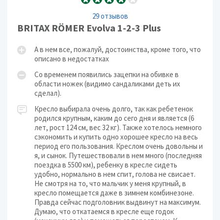
29 отзывов
BRITAX RÖMER Evolva 1-2-3 Plus
А в нем все, пожалуй, достоинства, кроме того, что
описано в недостатках
Со временем появились зацепки на обивке в
области ножек (видимо сандаликами деть их
сделал).
Кресло выбирала очень долго, так как ребетенок
родился крупным, каким до сего дня и является (6
лет, рост 124 см, вес 32 кг). Также хотелось немного
сэкономить и купить одно хорошее кресло на весь
период его пользования. Креслом очень довольны и
я, и сынок. Путешествовали в нем много (последняя
поездка в 5500 км), ребенку в кресле сидеть
удобно, нормально в нем спит, голова не свисает.
Не смотря на то, что мальчик у меня крупный, в
кресло помещается даже в зимнем комбинезоне.
Правда сейчас подголовник выдвинут на максимум.
Думаю, что откатаемся в кресле еще годок