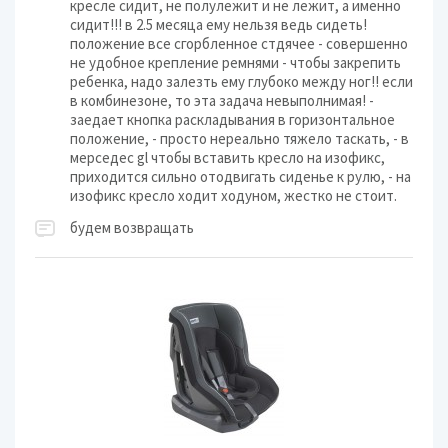
кресле сидит, не полулежит и не лежит, а именно
сидит!!! в 2.5 месяца ему нельзя ведь сидеть!
положение все сгорбленное стдячее - совершенно
не удобное крепление ремнями - чтобы закрепить
ребенка, надо залезть ему глубоко между ног!! если
в комбинезоне, то эта задача невыполнимая! -
заедает кнопка раскладывания в горизонтальное
положение, - просто нереально тяжело таскать, - в
мерседес gl чтобы вставить кресло на изофикс,
приходится сильно отодвигать сиденье к рулю, - на
изофикс кресло ходит ходуном, жестко не стоит.
будем возвращать