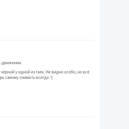
Borbet
Cross Street
RIAL
X'trike
Lenso
в движении.
Mickey Thompson
чёрной у одной из гаек. Не видно особо, но всё
Sword
ь самому снимать всегда :'(
GR
Mefro
AEZ
LS Wheels