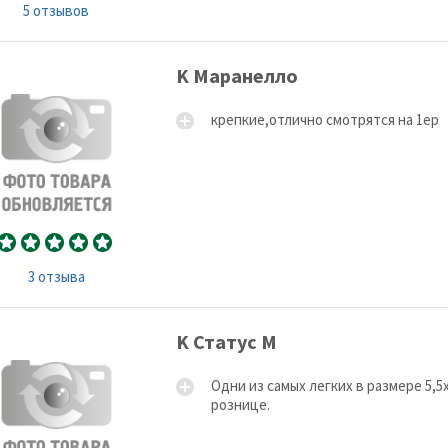
5 отзывов
K Маранелло
крепкие,отлично смотрятся на 1ер
3 отзыва
K Статус М
Одни из самых легких в размере 5,5х
рознице.