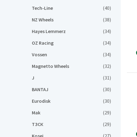
Tech-Line
(40)
NZ Wheels
(38)
Hayes Lemmerz
(34)
OZ Racing
(34)
Vossen
(34)
Magnetto Wheels
(32)
J
(31)
BANTAJ
(30)
Eurodisk
(30)
Mak
(29)
ТЗСК
(29)
Kosei
(27)