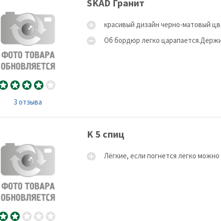
SKAD Гранит
красивый дизайн черно-матовый ц
Об бордюр легко царапается.Держи
3 отзыва
K 5 спиц
Лёгкие, если погнется легко можно