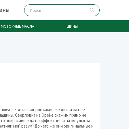
ЗИНЫ
МОТОРНЫЕ МАСЛА
ШИНЫ
Replica
LegeArtis
K
SKAD
е покупке встал вопрос какие же диски на нее
Yamato
машины. Сверловка на Opel-е скажим прямо не
о-то покрасивше да поэффектнее и наткнулся на
Racing Wheels
ватили мой разум) До чего же они оригинальные и