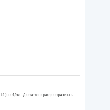
Ikon Wheels
R-Steel
Race Ready
Antera
Enzo
IJITSU
League
M
MSW
Nologo
14 (вес 4,9 кг). Достаточно распространены в
Radius
Sparco Wheels