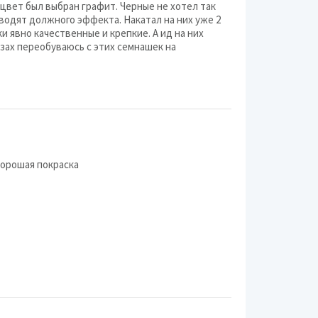
цвет был выбран графит. Черные не хотел так
Off-Road-Wheels
зводят должного эффекта. Накатал на них уже 2
ки явно качественные и крепкие. А ид на них
Nitro
азах переобуваюсь с этих семнашек на
Trebl
Кременчугский колё
Proma
KFZ
хорошая покраска
Kronprinz
ALCASTA
Replay
Dotz
Next
Momo