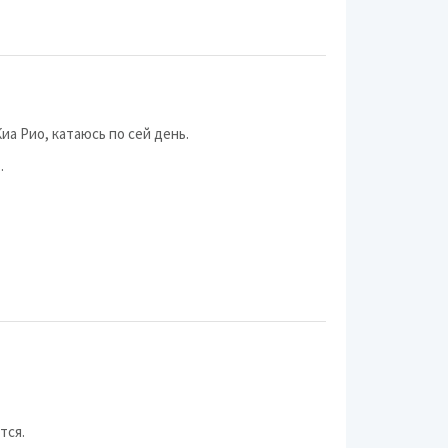
Slik
Alutec
iFree
иа Рио, катаюсь по сей день.
SANT
.
Yokatta
ГАЗ
Enkei
DEZENT
Neo Wheels
RepliKey
TGRACING
тся.
YST