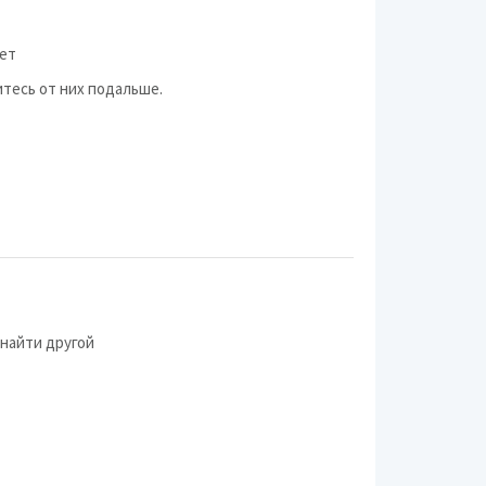
Tech-Line
вет
NZ Wheels
тесь от них подальше.
Hayes Lemmerz
OZ Racing
Vossen
Magnetto Wheels
J
BANTAJ
 найти другой
Eurodisk
Mak
ТЗСК
Kosei