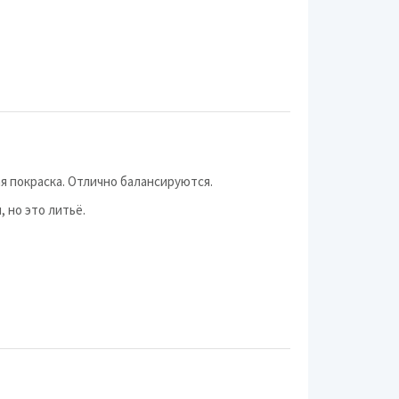
Tomason
TSW
Venti
WSP Italy
1000 Miglia
я покраска. Отлично балансируются.
Advanti
 но это литьё.
Alessio
Eta Beta
IWheelz
Lumarai
Marcello
Ningbo