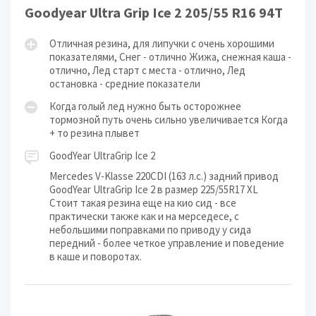
Goodyear Ultra Grip Ice 2 205/55 R16 94T
Отличная резина, для липучки с очень хорошими
показателями, Снег - отлично Жижа, снежная каша -
отлично, Лед старт с места - отлично, Лед
остановка - средние показатели
Когда голый лед нужно быть осторожнее
тормозной путь очень сильно увеличивается Когда
+ то резина плывет
GoodYear UltraGrip Ice 2
Mercedes V-Klasse 220CDI (163 л.с.) задний привод
GoodYear UltraGrip Ice 2 в размер 225/55R17 XL
Стоит такая резина еще на кио сид - все
практически также как и на мерседесе, с
небольшими поправками по приводу у сида
передний - более четкое управление и поведение
в каше и поворотах.