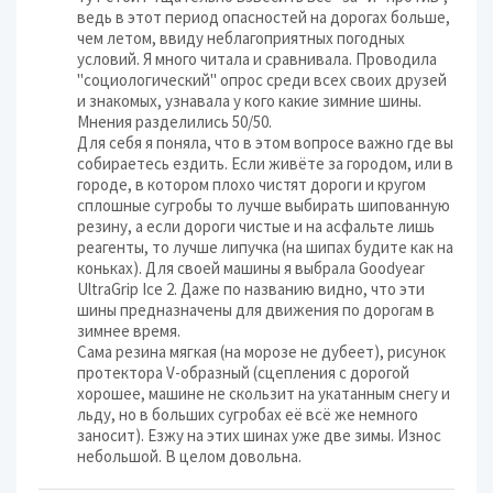
ведь в этот период опасностей на дорогах больше,
чем летом, ввиду неблагоприятных погодных
условий. Я много читала и сравнивала. Проводила
"социологический" опрос среди всех своих друзей
и знакомых, узнавала у кого какие зимние шины.
Мнения разделились 50/50.
Для себя я поняла, что в этом вопросе важно где вы
собираетесь ездить. Если живёте за городом, или в
городе, в котором плохо чистят дороги и кругом
сплошные сугробы то лучше выбирать шипованную
резину, а если дороги чистые и на асфальте лишь
реагенты, то лучше липучка (на шипах будите как на
коньках). Для своей машины я выбрала Goodyear
UltraGrip Ice 2. Даже по названию видно, что эти
шины предназначены для движения по дорогам в
зимнее время.
Сама резина мягкая (на морозе не дубеет), рисунок
протектора V-образный (сцепления с дорогой
хорошее, машине не скользит на укатанным снегу и
льду, но в больших сугробах её всё же немного
заносит). Езжу на этих шинах уже две зимы. Износ
небольшой. В целом довольна.