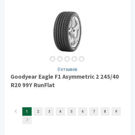
0 отзывов
Goodyear Eagle F1 Asymmetric 2 245/40
R20 99Y RunFlat
1
2
3
4
5
6
7
8
9