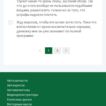
торчит какая-то хрень сбоку, заслоняя обзор. Так
что до этого вообще не пользовался подобными
вещами, решил взять только из-за того, что
штрафы надоело платить.
Жду морозов, чтобы его на них затестить. Пока что
впечатления от крохи исключительно хорошие,
денюжку мне он уже экономит по полной
программе.
1
2
Автозапчасти
Автокресла
Автомагнитолы
Видеорегистраторы
Колесные диски
Моторные масла