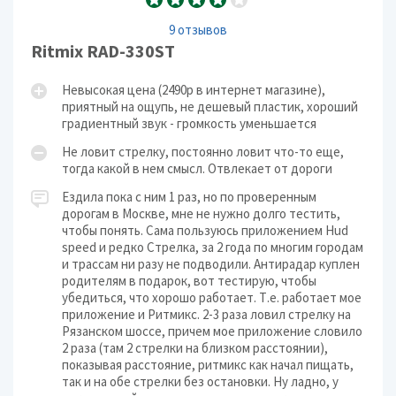
9 отзывов
Ritmix RAD-330ST
Невысокая цена (2490р в интернет магазине),
приятный на ощупь, не дешевый пластик, хороший
градиентный звук - громкость уменьшается
Не ловит стрелку, постоянно ловит что-то еще,
тогда какой в нем смысл. Отвлекает от дороги
Ездила пока с ним 1 раз, но по проверенным
дорогам в Москве, мне не нужно долго тестить,
чтобы понять. Сама пользуюсь приложением Hud
speed и редко Стрелка, за 2 года по многим городам
и трассам ни разу не подводили. Антирадар куплен
родителям в подарок, вот тестирую, чтобы
убедиться, что хорошо работает. Т.е. работает мое
приложение и Ритмикс. 2-3 раза ловил стрелку на
Рязанском шоссе, причем мое приложение словило
2 раза (там 2 стрелки на близком расстоянии),
показывая расстояние, ритмикс как начал пищать,
так и на обе стрелки без остановки. Ну ладно, у