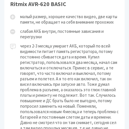
Ritmix AVR-620 BASIC
малый размер, хорошее качество видео, две карты
памяти, не обращает на себя внимание прохожих
слабая АКБ внутри, постоянные зависания и
перегрузки
через 2-3 месяца умирает АКБ, который по всей
видимости питает память регистратора, потому
постоянно сбивается дата и время. Купил
регистратор, попользовался два месяца, начал сам
включаться и отключаться. Принес в сервис, а те
говорят, что часто включал и выключал, потому
разъем и полетел. А я то его как включил, так он
висел включаясь при запуске авто. Тоже думал
проблема в разъеме, а оказалось это глюк главной
платы и ремонту не подлежит. Вот так. Случилось
повышение и ДС брать было не выгодно, потому
попросил заменить на новый. Поменяли,
попользовался новым 4 месяца и теперь проблема с
батареей и постоянным слетом даты и времени.
Давно не смотрел что он там снимает, сегодня сел
а там видео прошлых месяцев, т.е не давно не