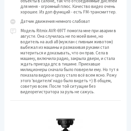
объекты в салоне, так что отсоединямые дислпей
для меня - огромный плюс. Качество видео очень
хорошее. Из доп функций - есть FM-трансмиттер.
Датчик движения немного слабоват
Модель Ritmix AVR-697T помогла мне при аварии в
августе. Она случилась не по моей вине, но
водитель на audi a8 (мужлан с пивным животом)
выбежал из машины и размахивая руками стал
материться и доказывать, что он прав. Села в
машину, включила радио, закрыла двери, и стала
ждать приезда дпс в тишине. Приехавше
милиционеры сначала было поверели ему. Но тут я
показала видео и сразу стало всё всем ясно. Рожу
этого 'водителя' надо было видеть =) В общем,
советую всем. После той ситуации без
видеорегистратора за руль не сажусь.