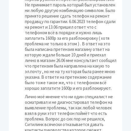
Не принимает пароль который был установлен
ни любую другую комбинацию символом. Было
принято решение сдать телефон на ремонт
продавцу по гарантии. 6.06.2023 телефон сдали
на ремонт и 13.06 пришел ответ что с
телефоном всё в порядке и нужно лишь
заплатить 1600р за его разблокировку ( хотя
проблема не только в этом ) . В ответ на это
была написана претензия магазину ответ на
которую ждали больше 10 дней и приехал
лично в магазин 26.06 мне консультант сообщил
что претензия была направлена на какую то
эл.почту , но не на ту которая была ранее мною
указана. В ответе на претензию содержание
было тоже такое же, что с телефоном всё
хорошо заплатите 1600р и его разблокируют.
Лично моё мнение что ни один специалист не
осматривал и не диагностировал телефон на
выявление проблемы, так как любой человек
взял в руки этот телефон поймёт что есть
проблема. Вопрос до сих пор не решился,
Ситилинк всячески отказывается давать
контакты руководства которое сможет