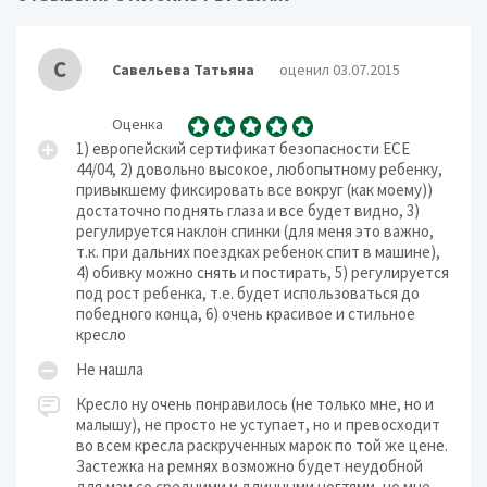
С
Савельева Татьяна
оценил 03.07.2015
Оценка
1) европейский сертификат безопасности ЕСЕ
44/04, 2) довольно высокое, любопытному ребенку,
привыкшему фиксировать все вокруг (как моему))
достаточно поднять глаза и все будет видно, 3)
регулируется наклон спинки (для меня это важно,
т.к. при дальних поездках ребенок спит в машине),
4) обивку можно снять и постирать, 5) регулируется
под рост ребенка, т.е. будет использоваться до
победного конца, 6) очень красивое и стильное
кресло
Не нашла
Кресло ну очень понравилось (не только мне, но и
малышу), не просто не уступает, но и превосходит
во всем кресла раскрученных марок по той же цене.
Застежка на ремнях возможно будет неудобной
для мам со средними и длинными ногтями, но мне