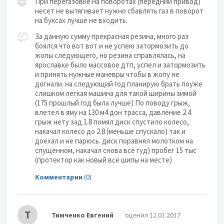
При перегазовке на поворотах (передний привод)
несет не вытягивает нужно сбавлять газ в поворот
на буксах лучше не входить.
За данную сумму прекрасная резина, много раз
боялся что вот вот и не успею затормозить до
жопы следующего, но резина справлялась, на
ярославке было массовое дтп, успел и затормозить
и принять нужные маневры чтобы в жопу не
догнали. на следующий год планирую брать поуже
слишком легкая машина для такой ширины зимой
(175 прошлый год была лучше) По поводу грыж,
влетел в яму на 130 м4 дон трасса, давление 2.4
грыж нету зад 1.8 помял диск спустило колесо,
накачал колесо до 2.8 (меньше спускало) так и
доехал и не парюсь. диск поравнял молотком на
спущенном, накачал снова всё гуд) пробег 15 тыс
(протектор как новый все шипы на месте)
Комментарии
(0)
Т
Тимченко Евгений
оценил 12.01.2017