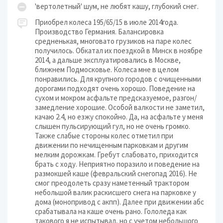
'вертолетный' шум, не любят кашу, глубокий снег.
Приобрел колеса 195/65/15 в июле 2014года.
Производство Германия. Балансировка
средненькая, многовато грузиков на паре колес
получилось. Обкатал их поездкой в Минск в ноябре
2014, а дальше эксплуатировались в Москве,
ближнем Подмосковье. Колеса мне в целом
понравились. Для крупного городов с очищенными
дорогами подходят очень хорошо. Поведение на
сухом и мокром асфальте предсказуемое, разгон/
замедление хорошие. Особой валкости не заметил,
качаю 2.4, но езжу спокойно. Да, на асфальте у меня
слышен пульсирующий гул, но не очень громко.
Также слабые стороны колес отметил при
движении по нечищенным парковкам и другим
мелким дорожкам. Гребут слабовато, приходится
брать с ходу. Неприятно поразило и поведение на
размокшей каше (февральский снегопад 2016). Не
смог преодолеть сразу наметенный трактором
небольшой валик раскисшего снега на парковке у
дома (монопривод с акпп). Далее при движении абс
срабатывала на каше очень рано. Гололеда как
такового я не испытывал, но с учетом небольшого