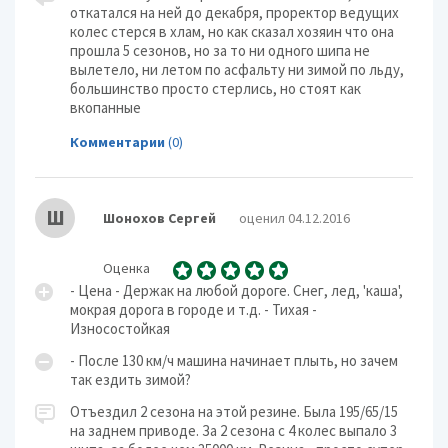
откатался на ней до декабря, проректор ведущих
колес стерся в хлам, но как сказал хозяин что она
прошла 5 сезонов, но за то ни одного шипа не
вылетело, ни летом по асфальту ни зимой по льду,
большинство просто стерлись, но стоят как
вкопанные
Комментарии
(0)
Ш
Шонохов Сергей
оценил 04.12.2016
Оценка
- Цена - Держак на любой дороге. Снег, лед, 'каша',
мокрая дорога в городе и т.д. - Тихая -
Износостойкая
- После 130 км/ч машина начинает плыть, но зачем
так ездить зимой?
Отъездил 2 сезона на этой резине. Была 195/65/15
на заднем приводе. За 2 сезона с 4 колес выпало 3