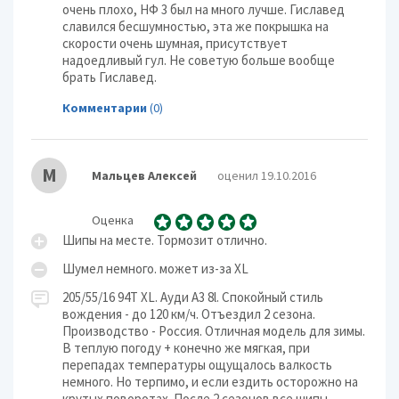
очень плохо, НФ 3 был на много лучше. Гиславед
славился бесшумностью, эта же покрышка на
скорости очень шумная, присутствует
надоедливый гул. Не советую больше вообще
брать Гиславед.
Комментарии
(0)
М
Мальцев Алексей
оценил 19.10.2016
Оценка
Шипы на месте. Тормозит отлично.
Шумел немного. может из-за XL
205/55/16 94Т XL. Ауди А3 8l. Спокойный стиль
вождения - до 120 км/ч. Отъездил 2 сезона.
Производство - Россия. Отличная модель для зимы.
В теплую погоду + конечно же мягкая, при
перепадах температуры ощущалось валкость
немного. Но терпимо, и если ездить осторожно на
крутых поворотах. После 2 сезонов все шипы