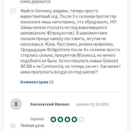
клею держатся
Made in Germany, видимо, теперь просто
маркетинговый ход. После 3-х сезонов протектор
износился лишь наполовину, что обрадовало, НО!
Шины начали спускать из-под вывалившихся
шипов(около 40 процентов). В шиномонтаже
сказали проще камеру поставить, жгутов не
напасёшься. Жаль. Расстроен, резина нравилась.
Предыдущие Bridgestone после 4-х сезонов просто
стёрлись сильно, процентов 80 износа, но ничего
подобного не было. Хотел покупать новые Gislaved
NF200 а-ля Continental, но теперь уж нет. Как может
шина пропускать воздух из-под шипов?!
Комментарии
(0)
Х
Хмелевский Михаил
оценил 31.10.2016
Оценка
Низкая цена