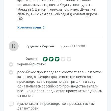
остались на месте, почти. Один успел куда-то
убежать ). Цепкая. Тормозит отлично. Шумит не
сильно, тише чем летнюю одел )) Дунлоп Диреза
102.
Комментарии
(0)
К
Кудымов Сергей
оценил 11.10.2016
Оценка
хороший рисунок
российское производство, соответственно плохое
качество, отъездил два сезона три немецкого
производства потеряли по два три шипа и все ,
одна попалась российского производства выпали
все шипы, полез корд и стала пропускать по дыркам
от шипов
нужно закрыть производство в россии, так как
делают брак