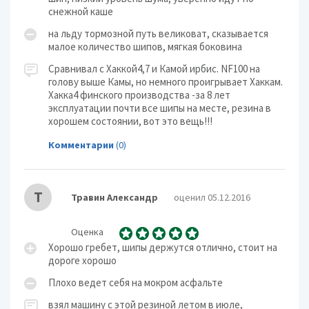
снежной каше
на льду тормозной путь великоват, сказывается
малое количество шипов, мягкая боковина
Сравнивал с Хаккой4,7 и Камой ирбис. NF100 на
голову выше Камы, но немного проигрывает Хаккам.
Хакка4 финского производства -за 8 лет
эксплуатации почти все шипы на месте, резина в
хорошем состоянии, вот это вещь!!!
Комментарии
(0)
Т
Травин Александр
оценил 05.12.2016
Оценка
Хорошо гребет, шипы держутся отлично, стоит на
дороге хорошо
Плохо ведет себя на мокром асфальте
взял машину с этой резиной летом в июле,