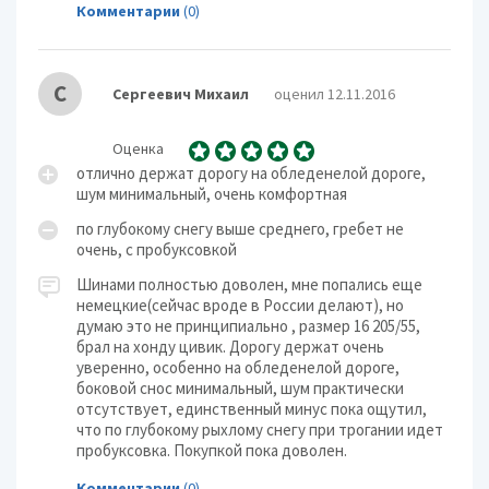
Комментарии
(0)
С
Сергеевич Михаил
оценил 12.11.2016
Оценка
отлично держат дорогу на обледенелой дороге,
шум минимальный, очень комфортная
по глубокому снегу выше среднего, гребет не
очень, с пробуксовкой
Шинами полностью доволен, мне попались еще
немецкие(сейчас вроде в России делают), но
думаю это не принципиально , размер 16 205/55,
брал на хонду цивик. Дорогу держат очень
уверенно, особенно на обледенелой дороге,
боковой снос минимальный, шум практически
отсутствует, единственный минус пока ощутил,
что по глубокому рыхлому снегу при трогании идет
пробуксовка. Покупкой пока доволен.
Комментарии
(0)