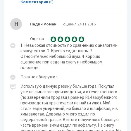
Комментарии
(0)
Н
Надин Роман
оценил 24.11.2016
Оценка
1. Невысокая стоимость по сравнению с аналогами
конкурентов. 2. Крепко сидят шипы. 3.
Относительно небольшой шум. 4. Хорошо
сцепление при езде на снегу и небольшом
гололеде
Пока не обнаружил
Использую данную резину больше года. Покупал
уже не финского производства, а отечественного
(по заверениям продавца размер R14 зарубежного
производства практически не найти уже). Мой
стиль езды умеренный, но бывало и шлифовал, и в
ямы залетал. Довольно много ездил по
федеральной трассе. В итоге получилось большую
часть времени зимы ездил по асфальту. На снегу
держат уверенно, на небольшом гололеде тоже. На