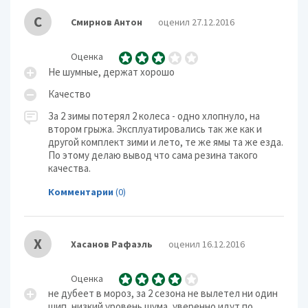
С
Смирнов Антон
оценил 27.12.2016
Оценка
Не шумные, держат хорошо
Качество
За 2 зимы потерял 2 колеса - одно хлопнуло, на
втором грыжа. Эксплуатировались так же как и
другой комплект зими и лето, те же ямы та же езда.
По этому делаю вывод что сама резина такого
качества.
Комментарии
(0)
Х
Хасанов Рафаэль
оценил 16.12.2016
Оценка
не дубеет в мороз, за 2 сезона не вылетел ни один
шип, низкий уровень шума, уверенно идут по