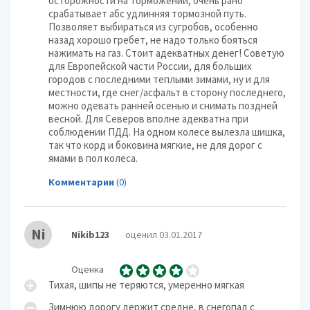
осторожности на торможении, очень рано
срабатывает абс удлинняя тормозной путь.
Позволяет выбираться из сугробов, особенно
назад хорошо гребет, не надо только бояться
нажимать на газ. Стоит адекватных денег! Советую
для Европейской части России, для больших
городов с последними теплыми зимами, ну и для
местности, где снег/асфальт в сторону последнего,
можно одевать ранней осенью и снимать поздней
весной. Для Северов вполне адекватна при
соблюдении ПДД. На одном колесе вылезла шишка,
так что корд и боковина мягкие, не для дорог с
ямами в пол колеса.
Комментарии
(0)
Ni
Nikib123
оценил 03.01.2017
Оценка
Тихая, шипы не теряются, умеренно мягкая
Зимнюю дорогу держит средне, в снегопад с