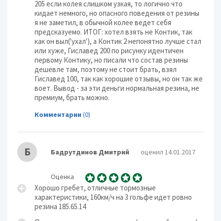
205 если колея слишком узкая, то логично что
кидает немного, но опасного поведения от резины
я не заметил, в обычной колее ведет себя
предсказуемо. ИТОГ: хотел взять не Контик, так
как он выл('ухал'), а Контик 2 непонятно лучше стал
или хуже, Гиславед 200 по рисунку идентичен
первому Контику, но писали что состав резины
дешевле там, поэтому не стоит брать, взял
Гиславед 100, так как хорошие отзывы, но он так же
воет. Вывод - за эти деньги нормальная резина, не
премиум, брать можно.
Комментарии
(0)
Б
Бадрутдинов Дмитрий
оценил 14.01.2017
Оценка
Хорошо гребет, отличные тормозные
характеристики, 160км/ч на 3 гольфе идет ровно
резина 185.65.14