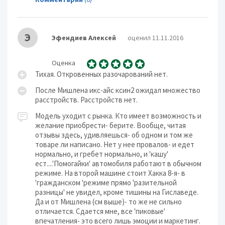
Э
Эфендиев Алексей
оценил 11.11.2016
Оценка
Тихая. Откровенных разочарований нет.
После Мишлена икс-айс ксин2 ожидал множество
расстройств. Расстройств нет.
Модель уходит с рынка. Кто имеет возможность и
желание приобрести- берите. Вообще, читая
отзывы здесь, удивляешься- об одном и том же
товаре ли написано. Нет у нее провалов- и едет
нормально, и гребет нормально, и 'кашу'
ест....'Помогайки' автомобиля работают в обычном
режиме. На второй машине стоит Хакка 8-я- в
'гражданском 'режиме прямо 'разительной
разницы' не увидел, кроме тишины на Гиславеде.
Да и от Мишлена (см выше)- то же не сильно
отличается. Сдается мне, все 'пиковые'
впечатления- это всего лишь эмоции и маркетинг.