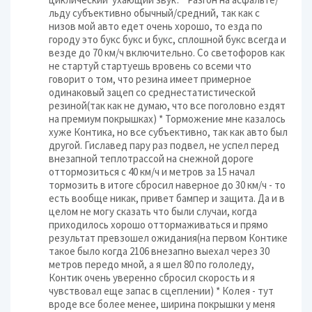
льду субъективно обычный/средний, так как с
низов мой авто едет очень хорошо, то езда по
городу это букс букс и букс, сплошной букс всегда и
везде до 70 км/ч включительно. Со светофоров как
не стартуй стартуешь вровень со всеми что
говорит о том, что резина имеет примерное
одинаковый зацеп со среднестатистической
резиной(так как не думаю, что все поголовно ездят
на премиум покрышках) * Торможение мне казалось
хуже Контика, но все субъективно, так как авто был
другой. Гиславед пару раз подвел, не успел перед
внезапной теплотрассой на снежной дороге
оттормозиться с 40 км/ч и метров за 15 начал
тормозить в итоге сбросил наверное до 30 км/ч - то
есть вообще никак, привет бампер и защита. Да и в
целом не могу сказать что были случаи, когда
приходилось хорошо оттормаживаться и прямо
результат превзошел ожидания(на первом Контике
такое было когда 2106 внезапно выехал через 30
метров передо мной, а я шел 80 по гололеду,
Контик очень уверенно сбросил скорость и я
чувствовал еще запас в сцеплении) * Колея - тут
вроде все более менее, ширина покрышки у меня