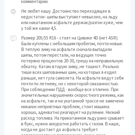
комментарии.
Не любят кашу. Достоинство переходящее в
недостаток- шипы выступают невысоко, на льду
или накатанном асфальте держак/разгон хуже, чем
у той же хакки 4,5.
Размер 205/55 R16 - стоят на Цивике 4D (нет ASR).
Были куплены с небольшим пробегом, почти новые.
В теплую зиму на асфальте сначала выпадали
шипы, потом перестали, на ведущих точно
потеряно процентов 20-30, грешу на неправильную
обкатку. Катаю вторую зиму, не тошнот. Реально
тише всех шипованных шин, на которых я ездил
раньше, нет гула самолета. На асфальте ведут себя
почти по летнему, но с некоторой смазанностью.
При соблюдении ПДД - вообще все отлично. При
значительных нарушениях скоростного режима, как
на асфальте, так и на укатанной трассе не замечено
никаких неприятных проблем, стоит машина
хорошо, адекватно реагирует на руление. Низкий
расход топлива. На прикатанном льду рано срывает
в букс, нужно аккуратно работать с газом. В каше,
когда не достает до асфальта требует