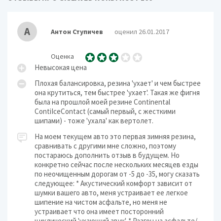
А
Антон Ступичев
оценил 26.01.2017
Оценка
Невысокая цена
Плохая балансировка, резина 'ухает' и чем быстрее
она крутиться, тем быстрее 'ухает'. Такая же фигня
была на прошлой моей резине Continental
ContiIceContact (самый первый, с жесткими
шипами) - тоже 'ухала' как вертолет.
На моем текущем авто это первая зимняя резина,
сравнивать с другими мне сложно, поэтому
постараюсь дополнить отзыв в будущем. Но
конкретно сейчас после нескольких месяцев езды
по неочищенным дорогам от -5 до -35, могу сказать
следующее: * Акустический комфорт зависит от
шумки вашего авто, меня устраивает ее легкое
шипение на чистом асфальте, но меня не
устраивает что она имеет посторонний
циклический 'ухающий звук'. * Разгон на асфальте/