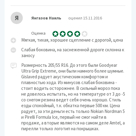
Я
Янгазов Наиль
оценил 15.11.2016
Оценка
Мягкая, тихая, хорошее сцепление с дорогой, цена
Слабая боковина, на заснеженной дороге склонна к
заносу
Размерность 205/55 R16. До этого были Goodyear
Ultra Grip Extreme, они были намного более шумные.
Gislaved радует акустическим комфортом и
плавностью хода. Из минусов слабая боковина -
стоит водить осторожнее. В сильный мороз пока
не довелось испытать, но на температуре от 3 до -5
со снегом резина ведет себя очень хорошо. Стиль
езды спокойный, т.к. обкатка первые 500 км. Цена
радует, за эти деньги есть только Nokian Nordman 5
и Pirelli Formula Ice, первый не смог найти в
продаже, а вторые являются на самом деле Amtel, а
пирелли только логотип на покрышках.