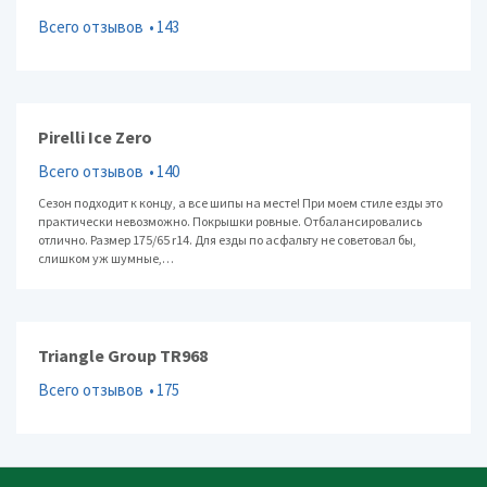
Всего отзывов
143
Pirelli Ice Zero
Всего отзывов
140
Сезон подходит к концу, а все шипы на месте! При моем стиле езды это
практически невозможно. Покрышки ровные. Отбалансировались
отлично. Размер 175/65 r14. Для езды по асфальту не советовал бы,
слишком уж шумные,…
Triangle Group TR968
Всего отзывов
175