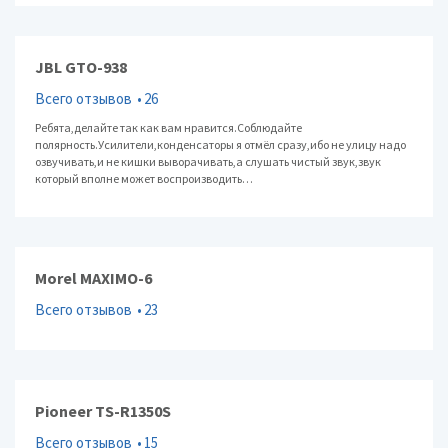
JBL GTO-938
Всего отзывов
26
Ребята,делайте так как вам нравится.Соблюдайте
полярность.Усилители,конденсаторы я отмёл сразу,ибо не улицу надо
озвучивать,и не кишки выворачивать,а слушать чистый звук,звук
который вполне может воспроизводить…
Morel MAXIMO-6
Всего отзывов
23
Pioneer TS-R1350S
Всего отзывов
15