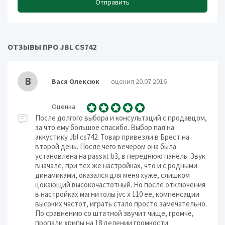
Отправить
ОТЗЫВЫ ПРО JBL CS742
В
Вася Олексюк
оценил 20.07.2016
Оценка
После долгого выбора и консультаций с продавцом,
за что ему большое спасибо. Выбор пал на
аккустику Jbl cs742. Товар привезли в Брест на
второй день. После чего вечером она была
установлена на passat b3, в переднюю панель. Звук
вначале, при тех же настройках, что и с родными
динамиками, оказался для меня хуже, слишком
цокающий высокочастотный. Но после отключения
в настройках магнитолы jvc x 110 ee, компенсации
высоких частот, играть стало просто замечательно.
По сравнению со штатной звучит чище, громче,
пропали хрипы на 18 делении громкости