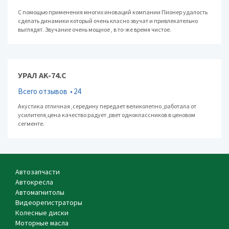
С помощью применения многих иноваций компании Пионер удалость
сделать динамики который очень класно звучат и привлекательно
выглядят. Звучание очень мощное , в то-же время чистое.
УРАЛ AK-74.C
Всего отзывов
24
Акустика отличная ,середину передает великолепно ,работала от
усилителя,цена качество радует ,рвет одноклассников в ценовом
сегменте.
Автозапчасти
Автокресла
Автомагнитолы
Видеорегистраторы
Колесные диски
Моторные масла