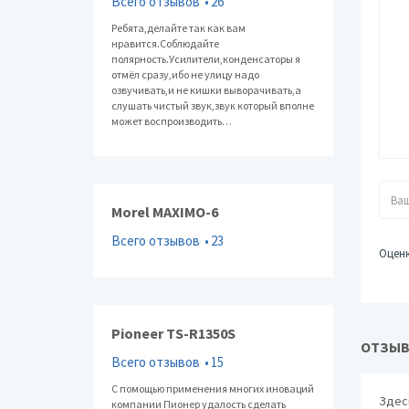
Всего отзывов
26
Ребята,делайте так как вам
нравится.Соблюдайте
полярность.Усилители,конденсаторы я
отмёл сразу,ибо не улицу надо
озвучивать,и не кишки выворачивать,а
слушать чистый звук,звук который вполне
может воспроизводить…
Morel MAXIMO-6
Всего отзывов
23
Оцен
Pioneer TS-R1350S
ОТЗЫВЫ
Всего отзывов
15
С помощью применения многих иноваций
Здес
компании Пионер удалость сделать