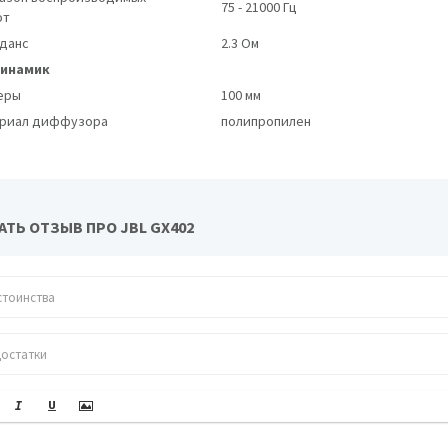
75 - 21000 Гц
от
данс
2.3 Ом
инамик
еры
100 мм
риал диффузора
полипропилен
ТЬ ОТЗЫВ ПРО JBL GX402
Hertz DCX 690
JBL GTO-938