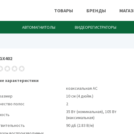
ТОВАРЫ
БРЕНДЫ
МАГА
АВТОМАГНИТОЛЫ
ВИДЕОРЕГИСТРАТОРЫ
GX402
Автоакустика JBL
е характеристики
коаксиальная АС
размер
10 см (4 дюйм.)
чество полос
2
35 Вт (номинальная), 105 Вт
ость
(максимальная)
твительность
90 дБ (2.83 В/м)
азон воспроизводимых