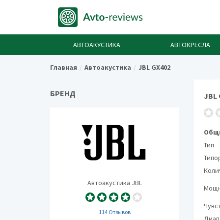
АВТОАКУСТИКА
АВТОКРЕСЛА
Главная
Автоакустика
JBL GX402
БРЕНД
JBL 
Общи
Тип
Типо
Коли
Автоакустика JBL
Мощн
Чувс
114 Отзывов
Диап