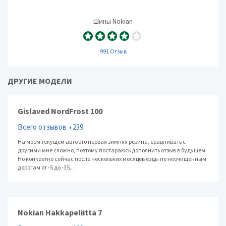
Шины Nokian
991 Отзыв
ДРУГИЕ МОДЕЛИ
Gislaved NordFrost 100
Всего отзывов
239
На моем текущем авто это первая зимняя резина, сравнивать с
другими мне сложно, поэтому постараюсь дополнить отзыв в будущем.
Но конкретно сейчас после нескольких месяцев езды по неочищенным
дорогам от -5 до -35,…
Nokian Hakkapeliitta 7