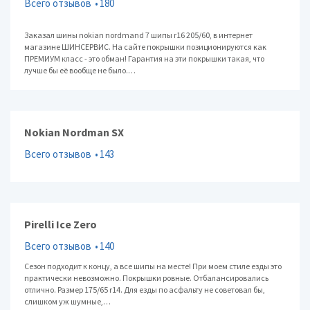
Всего отзывов
180
Заказал шины nokian nordmand 7 шипы r16 205/60, в интернет
магазине ШИНСЕРВИС. На сайте покрышки позиционируются как
ПРЕМИУМ класс - это обман! Гарантия на эти покрышки такая, что
лучше бы её вообще не было.…
Nokian Nordman SX
Всего отзывов
143
Pirelli Ice Zero
Всего отзывов
140
Сезон подходит к концу, а все шипы на месте! При моем стиле езды это
практически невозможно. Покрышки ровные. Отбалансировались
отлично. Размер 175/65 r14. Для езды по асфальту не советовал бы,
слишком уж шумные,…