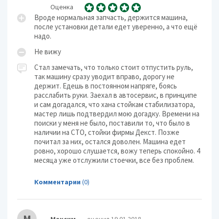
Оценка
Вроде нормальная запчасть, держится машина,
после установки детали едет уверенно, а что ещё
надо.
Не вижу
Стал замечать, что только стоит отпустить руль,
так машину сразу уводит вправо, дорогу не
держит. Едешь в постоянном напряге, боясь
расслабить руки. Заехал в автосервис, в принципе
и сам догадался, что хана стойкам стабилизатора,
мастер лишь подтвердил мою догадку. Времени на
поиски у меня не было, поставили то, что было в
наличии на СТО, стойки фирмы Декст. Позже
почитал за них, остался доволен. Машина едет
ровно, хорошо слушается, вожу теперь спокойно. 4
месяца уже отслужили стоечки, все без проблем.
Комментарии
(0)
М