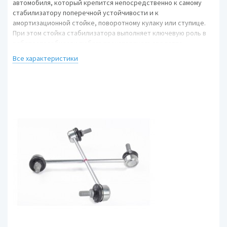
автомобиля, который крепится непосредственно к самому
стабилизатору поперечной устойчивости и к
амортизационной стойке, поворотному кулаку или ступице.
При этом стойка стабилизатора выполняет ключевую роль в
работоспособности любого транспортного средства,
соединяя другие части подвески, которые поглощают удары
Все характеристики
от ям или ухабов на дороге. Поэтому штанги или стойки
стабилизатора DEQST производятся только высокого
качества, чтобы гарантировать безопасность и комфорт
водителя.
Предел прочности cтоек стабилизаторов DEQST превышает
требования автопроизводителей благодаря производству из
качественной стали и строгому производственному контролю.
Замена неисправной стойки стабилизатора в автомобиле на
новую стойку DEQST имеет прямое и легко ощутимое влияние
на качество вождения за счет уменьшения вибрации и
снижения кренов в поворотах.