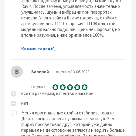
заднюю подвеску (правую и левую) на мой Toyota
Rav 4. После замены, управляемость значительно
улучшилась, шумы и вибрации при поворотах
исчезли. У кого тайота Rav четверочка, стойки с
артикулами лев. 111107, правая 111108 для этой
модели идеально подошли. Цена не шаровая), но
вполне разумная, ниже оригиналов 100%.
Комментарии
(0)
В
Валерий
оценил 13.06.2023
Оценка
все по размерам, качество классное
нет
Менял оригинальные стойки стабилизатора на
Декст, когда в колесах услышал стук и гул. Эту
фирму посоветовал друг, который уже давно
перешел на декстовские запчасти и ездить больше
года. Тоже решил опробовать. Заменил стойки