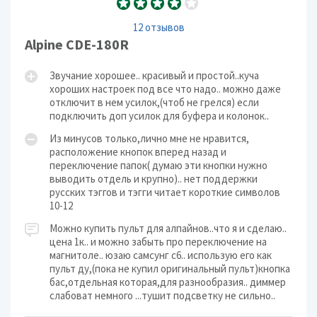
12 отзывов
Alpine CDE-180R
Звучание хорошее.. красивый и простой..куча
хороших настроек под все что надо.. можно даже
отключит в нем усилок,(чтоб не грелся) если
подключить доп усилок для буфера и колонок..
Из минусов только,лично мне не нравится,
расположение кнопок вперед назад и
переключение папок( думаю эти кнопки нужно
выводить отдель и крупно).. нет поддержки
русских тэггов и тэгги читает короткие символов
10-12
Можно купить пульт для алпайнов..что я и сделаю..
цена 1к.. и можно забыть про переключение на
магнитоле.. юзаю самсунг с6.. использую его как
пульт ду,(пока не купил оригинальный пульт)кнопка
бас,отдельная которая,для разнообразия.. диммер
слабоват немного ...тушит подсветку не сильно..