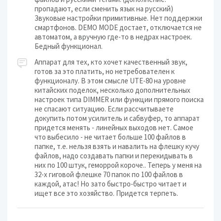
пропадают, если сменить язык на русский)
Звуковые настройки примитивные. Нет поддержки
смартфонов. DEMO MODE достает, отключается не
автоматом, а вручную где-то в недрах настроек.
Бедный функционал.
Аппарат для тех, кто хочет качественный звук,
готов за это платить, но нетребователен к
функционалу. В этом смысле UTE-80 на уровне
китайских поделок, несколько дополнительных
настроек типа DIMMER или функции прямого поиска
не спасают ситуацию. Если рассчитываете
докупить потом усилитель и сабвуфер, то аппарат
придется менять - линейных выходов нет. Самое
что выбесило - не читает больше 100 файлов в
папке, т.е. нельзя взять и навалить на флешку кучу
файлов, надо создавать папки и перекидывать в
них по 100 штук, геморрой короче.. Теперь у меня на
32-х гиговой флешке 70 папок по 100 файлов в
каждой, атас! Но зато быстро-быстро читает и
ищет все это хозяйство. Придется терпеть.