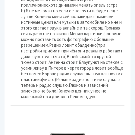
прилично(неохота динамики менять опель астра
h).Я не меломан но если её покрутить будет ещё
лучше.Конечно меня сейчас закидают камнями
истинные ценители музыки в автомобиле но мне и
этого хватает звук в алпайне и так хорош.Громкая
связь работает отлично.Меняю картинки фоновые
можно поставить хоть фотографию с большим
разрешением.Радио ловит обалденно(три
настройки приёма и при чём они реально работают
даже чувствуется это)В ней какой-то крутой
тюнер стоит..Антенна стоит Блаупункт на стекле с
усами,живу в Питере в черте города ловит вообще
без помех.Короче радио слушаешь-звук как почти с
пластинки(чисто)Раньше радио почти не слушал а
теперь и радио слушаю.Глюков и зависаний
замечено не было.Конечно ценник у неё не
маленький но я доволен.Рекомендую.