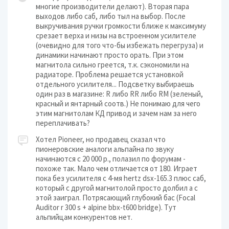
многие производители делают). Вторая пара
выходов либо саб, либо тыл на выбор. После
выкручивания ручки громкости ближе к максимуму
срезает верха и низы на встроенном усилителе
(очевидно для того что-бы избежать перегруза) и
динамики начинают просто орать. При этом
магнитола сильно греется, т.к. сэкономили на
радиаторе. Проблема решается установкой
отдельного усилителя... Подсветку выбираешь
один раз в магазине: R либо RR либо RM (зеленый,
красный и янтарный соотв.) Не понимаю для чего
этим магнитолам КД привод и зачем нам за него
переплачивать?
Хотел Pioneer, но продавец сказал что
пионеровские аналоги альпайна по звуку
начинаются с 20 000 р., полазил по форумам -
похоже так. Мало чем отличается от 180. Играет
пока без усилителя с 4-мя hertz dsx-165.3 плюс саб,
который с другой магнитолой просто долбил а с
этой заиграл. Потрясающий глубокий бас (Focal
Auditor r 300 s + alpine bbx-t600 bridge). Тут
альпийцам конкурентов нет.