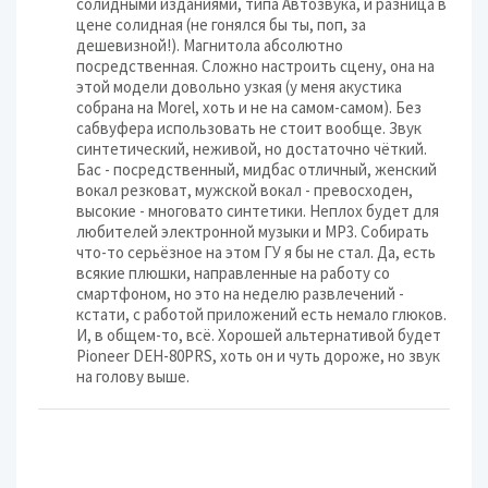
солидными изданиями, типа Автозвука, и разница в
цене солидная (не гонялся бы ты, поп, за
дешевизной!). Магнитола абсолютно
посредственная. Сложно настроить сцену, она на
этой модели довольно узкая (у меня акустика
собрана на Morel, хоть и не на самом-самом). Без
сабвуфера использовать не стоит вообще. Звук
синтетический, неживой, но достаточно чёткий.
Бас - посредственный, мидбас отличный, женский
вокал резковат, мужской вокал - превосходен,
высокие - многовато синтетики. Неплох будет для
любителей электронной музыки и MP3. Собирать
что-то серьёзное на этом ГУ я бы не стал. Да, есть
всякие плюшки, направленные на работу со
смартфоном, но это на неделю развлечений -
кстати, с работой приложений есть немало глюков.
И, в общем-то, всё. Хорошей альтернативой будет
Pioneer DEH-80PRS, хоть он и чуть дороже, но звук
на голову выше.