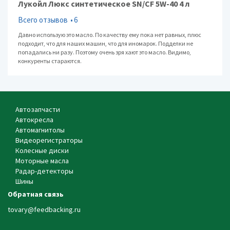
Лукойл Люкс синтетическое SN/CF 5W-40 4 л
Всего отзывов
6
Давно использую это масло. По качеству ему пока нет равных, плюс
подходит, что для наших машин, что для иномарок. Подделки не
попадались ни разу. Поэтому очень зря хают это масло. Видимо,
конкуренты стараются.
Автозапчасти
Автокресла
Автомагнитолы
Видеорегистраторы
Колесные диски
Моторные масла
Радар-детекторы
Шины
Обратная связь
tovary@feedbacking.ru