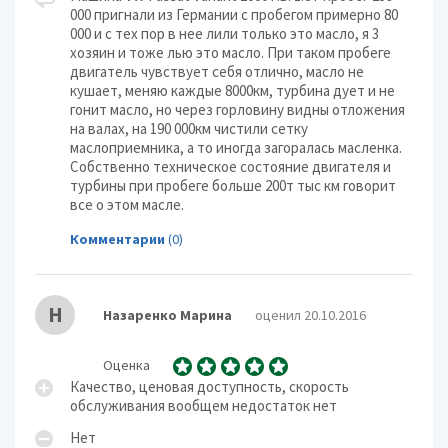
000 пригнали из Германии с пробегом примерно 80
000 и с тех пор в нее лили только это масло, я 3
хозяин и тоже лью это масло. При таком пробеге
двигатель чувствует себя отлично, масло не
кушает, меняю каждые 8000км, турбина дует и не
гонит масло, но через горловину видны отложения
на валах, на 190 000км чистили сетку
маслоприемника, а то иногда загоралась масленка.
Собственно техническое состояние двигателя и
турбины при пробеге больше 200т тыс км говорит
все о этом масле.
Комментарии
(0)
Н
Назаренко Марина
оценил 20.10.2016
Оценка
Качество, ценовая доступность, скорость
обслуживания вообщем недостаток нет
Нет