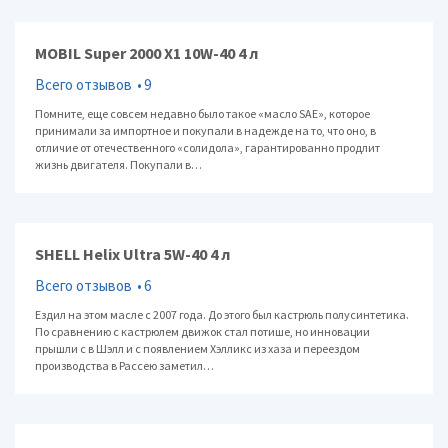
MOBIL Super 2000 X1 10W-40 4 л
Всего отзывов
9
Помните, еще совсем недавно было такое «масло SAE», которое
принимали за импортное и покупали в надежде на то, что оно, в
отличие от отечественного «солидола», гарантированно продлит
жизнь двигателя. Покупали в…
SHELL Helix Ultra 5W-40 4 л
Всего отзывов
6
Ездил на этом масле с 2007 года. До этого был кастрюль полусинтетика.
По сравнению с кастрюлем движок стал потише, но инновации
прышли с в Шэлл и с появлением Хэлликс из хаза и переездом
производства в Рассею заметил…