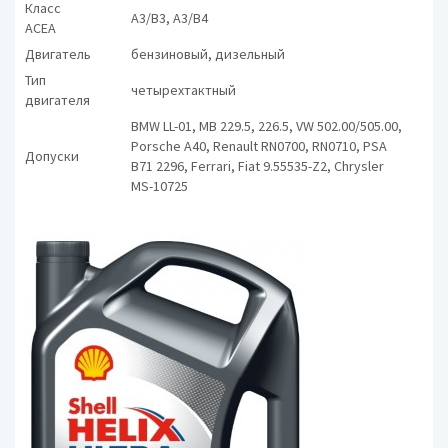
Класс
A3/B3, A3/B4
ACEA
Двигатель
бензиновый, дизельный
Тип
четырехтактный
двигателя
BMW LL-01, MB 229.5, 226.5, VW 502.00/505.00,
Porsche A40, Renault RN0700, RN0710, PSA
Допуски
B71 2296, Ferrari, Fiat 9.55535-Z2, Chrysler
MS-10725