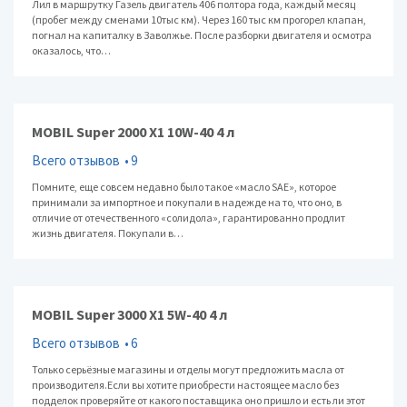
Лил в маршрутку Газель двигатель 406 полтора года, каждый месяц
(пробег между сменами 10тыс км). Через 160 тыс км прогорел клапан,
погнал на капиталку в Заволжье. После разборки двигателя и осмотра
оказалось, что…
MOBIL Super 2000 X1 10W-40 4 л
Всего отзывов
9
Помните, еще совсем недавно было такое «масло SAE», которое
принимали за импортное и покупали в надежде на то, что оно, в
отличие от отечественного «солидола», гарантированно продлит
жизнь двигателя. Покупали в…
MOBIL Super 3000 X1 5W-40 4 л
Всего отзывов
6
Только серьёзные магазины и отделы могут предложить масла от
производителя.Если вы хотите приобрести настоящее масло без
подделок проверяйте от какого поставщика оно пришло и есть ли этот