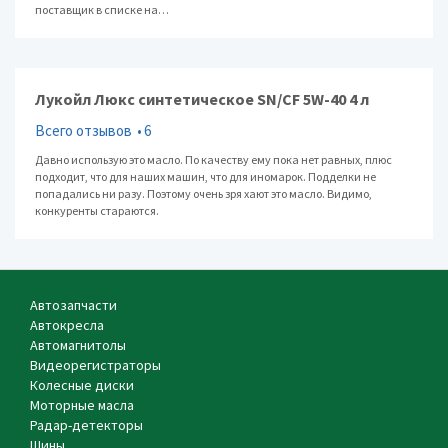
поставщик в списке на…
Лукойл Люкс синтетическое SN/CF 5W-40 4 л
Всего отзывов
6
Давно использую это масло. По качеству ему пока нет равных, плюс
подходит, что для наших машин, что для иномарок. Подделки не
попадались ни разу. Поэтому очень зря хают это масло. Видимо,
конкуренты стараются.
Автозапчасти
Автокресла
Автомагнитолы
Видеорегистраторы
Колесные диски
Моторные масла
Радар-детекторы
Шины