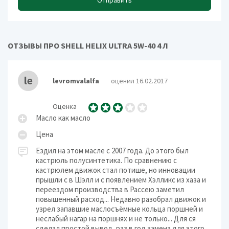
Отправить
ОТЗЫВЫ ПРО SHELL HELIX ULTRA 5W-40 4 Л
le
levromvalalfa
оценил 16.02.2017
Оценка
Масло как масло
Цена
Ездил на этом масле с 2007 года. До этого был
кастрюль полусинтетика. По сравнению с
кастрюлем движок стал потише, но инновации
прышли с в Шэлл и с появлением Хэлликс из хаза и
переездом производства в Рассею заметил
повышенный расход... Недавно разобрал движок и
узрел запавшие маслосъёмные кольца поршней и
неслабый нагар на поршнях и не только... Для ся
сделал простой вывод, раз в год замена для этого