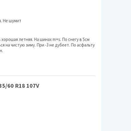
я. Не шумит
ь хорошая летняя. На шинах m+s. По снегу в 5см
я на чистую зиму. При -3 не дубеет. По асфальту
н.
35/60 R18 107V