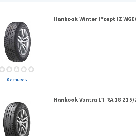
Hankook Winter I*cept IZ W60
0 отзывов
Hankook Vantra LT RA 18 215/