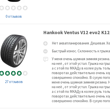
0 отзывов
Hankook Ventus V12 evo2 K12
Нет аквапланирования. Дешевая. Х
Быстрый износ. Склонность к грыжа
У меня очень шумная зимняя резина
на неё , от этой устал. Грыжа на гр
а с этой по МКАДу в колее руль тол
поворотах действительно очень хо
совершенно спокойно. В сухую пого
27 отзывов
меня очень шумная зимняя резина. 
на неё , от этой устал. Грыжа на гр
а с этой по МКАДу в колее руль тол
поворотах действительно очень хо
совершенно спокойно. В сухую пого