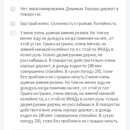
Нет аквапланирования. Дешевая. Хорошо держит в
поворотах.
Быстрый износ. Склонность к грыжам. Колейность.
У меня очень шумная зимняя резина. Но тем не
менее жду не дождусь когда поменяю на неё , от
этой устал. Грыжа на грыже, очень мягкая, на
зимней никакой колейности, а с этой по МКАДу в
колее руль только двумя руками держи, не
расслабишься. В поворотах действительно очень
хорошо держит, в дождь ездил по 180 кмч-
совершенно спокойно. В сухую погоду 230, тоже
без проблем и не страшно ничуть.У меня очень
шумная зимняя резина. Но тем не менее жду не
дождусь когда поменяю на неё , от этой устал.
Грыжа на грыже, очень мягкая, на зимней никакой
колейности, а с этой по МКАДу в колее руль только
двумя руками держи, не расслабишься. В поворотах
действительно очень хорошо держит, в дождь
ездил по 180 кмч- совершенно спокойно. В сухую
погоду 230, тоже без проблем и не страшно ничуть.