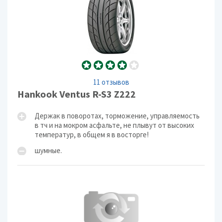
11 отзывов
Hankook Ventus R-S3 Z222
Держак в поворотах, торможение, управляемость
в тч и на мокром асфальте, не плывут от высоких
температур, в общем я в восторге!
шумные.