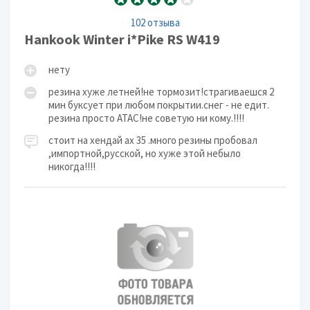
102 отзыва
Hankook Winter i*Pike RS W419
нету
резина хуже летней!не тормозит!страгиваешся 2
мин буксует при любом покрытии.снег - не едит.
резина просто АТАС!не советую ни кому.!!!!
стоит на хендай ах 35 .много резины пробовал
,импортной,русской, но хуже этой небыло
никогда!!!!